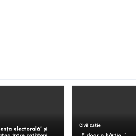
Civilizatie
ența electorală” și
atea între cetățeni
„E doar o hârtie…”