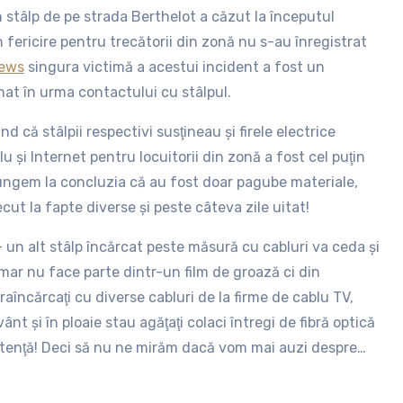
n stâlp de pe strada Berthelot a căzut la începutul
n fericire pentru trecătorii din zonă nu s-au înregistrat
ews
singura victimă a acestui incident a fost un
nat în urma contactului cu stâlpul.
d că stâlpii respectivi susţineau şi firele electrice
 şi Internet pentru locuitorii din zonă a fost cel puţin
ungem la concluzia că au fost doar pagube materiale,
ecut la fapte diverse şi peste câteva zile uitat!
 un alt stâlp încărcat peste măsură cu cabluri va ceda şi
mar nu face parte dintr-un film de groază ci din
raîncărcaţi cu diverse cabluri de la firme de cablu TV,
nt şi în ploaie stau agăţaţi colaci întregi de fibră optică
stenţă! Deci să nu ne mirăm dacă vom mai auzi despre
os!