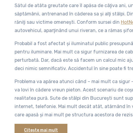
Sătul de atâta greutate care îl apăsa de câţiva ani, u
săptămânii, antrenanad în căderea sa şi alţi stâlpi. Di
răniţi sau victime omeneşti. Conform sursei din
HotN
autovehicul, aparţinând unui riveran, ce a rămas şifo
Probabil a fost afectat şi iluminatul public presupunân
pentru iluminare. Mai mult ca sigur furnizarea de cablu
perturbată. Dar, dacă este să facem un calcul mic aj
deci nimic semnificativ. Accidentul în sine poate fi tr
Problema va apărea atunci când – mai mult ca sigur –
va lovi în cădere vreun pieton. Acest scenariu de coş
realitatea pură. Sute de stâlpi din Bucureşti sunt sup
internet, telefonie. Mai mult decât atât, atârnând în vâ
care apasă şi mai mult pe structura acestora de rezi
stâlpi care cedează fizic şi se întind – la propriu – pe j
Citește mai mult