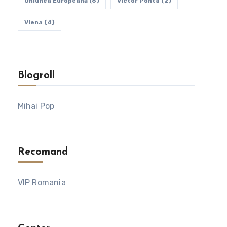
Uniunea Europeană
(6)
Victor Ponta
(2)
Viena
(4)
Blogroll
Mihai Pop
Recomand
VIP Romania