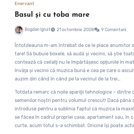
Enervant
Basul şi cu toba mare
Bogdan Ignat
21 octombrie 2008
9 Comentarii
Întotdeauna m-am întrebat de ce le place anumitor o
tare! Să bubuie boxele, să audă şi vecinii, să ştie to
contează că ceilalţi nu le împărtăşesc opţiunile în m
învăţa şi vecinii că muzica bună e cea pe care o ascult
auzim din când în când pe la vecinul de la trei…
Totdata remarc că noile apariţii tehnologice – dintre
semenilor noştri pentru volumul crescut! Dacă până a
introduse pentru a sublinia faptul că muzica la maxi
se făcea în cadrul propriei case, apartament sau, în ca
curte, acum totul s-a schimbat. Oricine îşi poate achi
Dacă se rezumă doar la mers pe stradă sau în parc, n