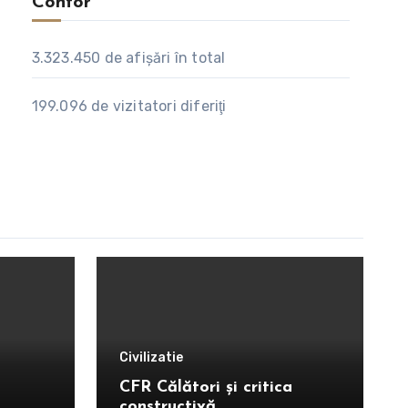
Contor
3.323.450
de afişări în total
199.096
de vizitatori diferiţi
Civilizatie
CFR Călători și critica
constructivă