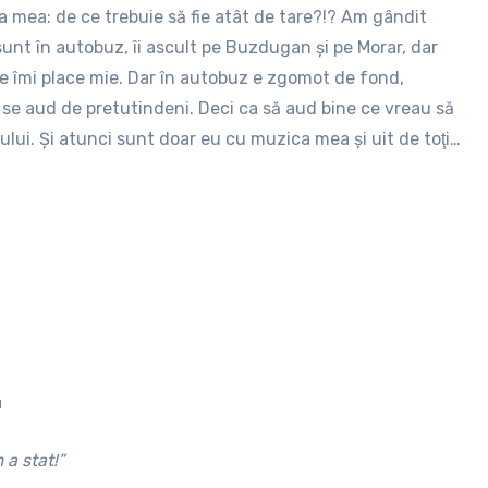
 mea: de ce trebuie să fie atât de tare?!? Am gândit
ea un concert desăvârşit până la destinaţia ta. Asta
sunt în autobuz, îi ascult pe Buzdugan şi pe Morar, dar
epţi altul fără muzică „ambientală”.
 ce îmi place mie. Dar în autobuz e zgomot de fond,
e se aud de pretutindeni. Deci ca să aud bine ce vreau să
ului. Şi atunci sunt doar eu cu muzica mea şi uit de toţi
 reuşesc să parcurg două staţii de autobuz în aproape
u
a stat!”