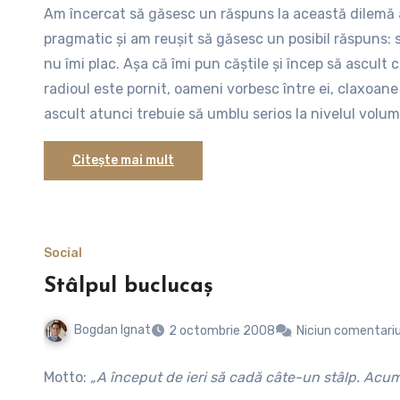
Am încercat să găsesc un răspuns la această dilemă a
mare fan heavy metal atunci mai mult ca sigur vei av
pragmatic şi am reuşit să găsesc un posibil răspuns: 
dacă nu cumva preferi să cobori din autobuz şi să aşt
nu îmi plac. Aşa că îmi pun căştile şi încep să ascult
radioul este pornit, oameni vorbesc între ei, claxoan
ascult atunci trebuie să umblu serios la nivelul volum
ceilalţi care mă înconjoară. Aşa nici nu mai simt cum
Citește mai mult
jumătate de oră…
Social
Stâlpul buclucaş
Bogdan Ignat
2 octombrie 2008
Niciun comentari
Motto:
„A început de ieri să cadă câte-un stâlp. Acum 