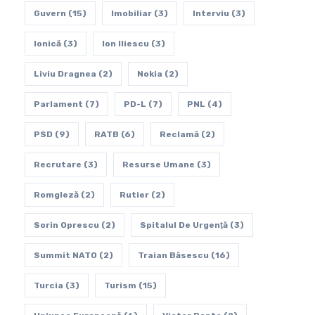
Guvern
(15)
Imobiliar
(3)
Interviu
(3)
Ionică
(3)
Ion Iliescu
(3)
Liviu Dragnea
(2)
Nokia
(2)
Parlament
(7)
PD-L
(7)
PNL
(4)
PSD
(9)
RATB
(6)
Reclamă
(2)
Recrutare
(3)
Resurse Umane
(3)
Romgleză
(2)
Rutier
(2)
Sorin Oprescu
(2)
Spitalul De Urgenţă
(3)
Summit NATO
(2)
Traian Băsescu
(16)
Turcia
(3)
Turism
(15)