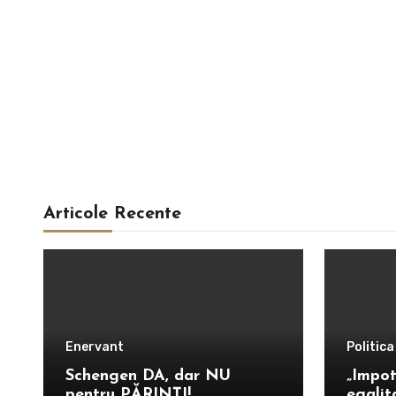
Articole Recente
Enervant
Politica
Schengen DA, dar NU
„Impot
pentru PĂRINȚI!
egalit