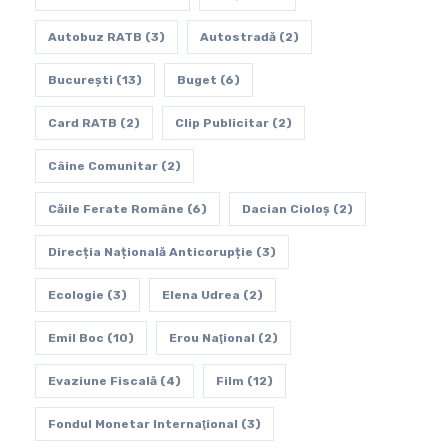
Autobuz RATB
(3)
Autostradă
(2)
Bucureşti
(13)
Buget
(6)
Card RATB
(2)
Clip Publicitar
(2)
Câine Comunitar
(2)
Căile Ferate Române
(6)
Dacian Cioloș
(2)
Direcția Națională Anticorupție
(3)
Ecologie
(3)
Elena Udrea
(2)
Emil Boc
(10)
Erou Naţional
(2)
Evaziune Fiscală
(4)
Film
(12)
Fondul Monetar Internaţional
(3)