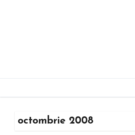
Sari
la
conținut
octombrie 2008