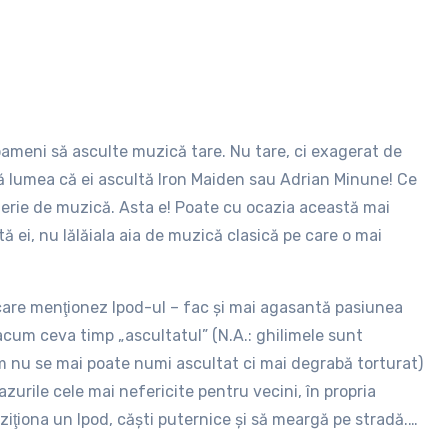
ameni să asculte muzică tare. Nu tare, ci exagerat de
ată lumea că ei ascultă Iron Maiden sau Adrian Minune! Ce
aterie de muzică. Asta e! Poate cu ocazia această mai
ă ei, nu lălăiala aia de muzică clasică pe care o mai
 care menţionez Ipod-ul – fac şi mai agasantă pasiunea
cum ceva timp „ascultatul” (N.A.: ghilimele sunt
m nu se mai poate numi ascultat ci mai degrabă torturat)
zurile cele mai nefericite pentru vecini, în propria
ziţiona un Ipod, căşti puternice şi să meargă pe stradă.
u este nicio problemă. Însă dacă ai un vecin de autobuz