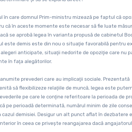
ul în care domnul Prim-ministru mizează pe faptul că opoz
tru că în aceste momente este necesar să fie luate măsur
 dacă se aprobă legea în varianta propusă de cabinetul Bo
ul este demis este din nou o situaţie favorabilă pentru e
i alegeri anticipate, situaţii nedorite de opoziţie care nu pa
nte în faţa alegătorilor.
 anumite prevederi care au implicaţii sociale. Prezentată
enită să flexibilizeze relaţiile de muncă, legea este puter
evederile pe care le conţine referitoare la perioada de pr
că pe perioadă determinată, numărul minim de zile cons
n cazul demisiei. Desigur un alt punct aflat în dezbatere e
 anterior în ceea ce priveşte reangajarea dacă angajatorul