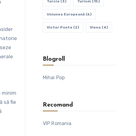
e
Turcia
(3)
Turism
(15)
Uniunea Europeană
(6)
Victor Ponta
(2)
Viena
(4)
nsider
inatorie
eseze
nerale
Blogroll
Mihai Pop
e minim
 să fie
Recomand
ă
VIP Romania