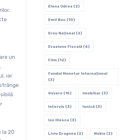
Elena Udrea
(2)
ilor.
cte
Emil Boc
(10)
Erou Naţional
(2)
Evaziune Fiscală
(4)
care un
Film
(12)
,
Fondul Monetar Internaţional
l, iar
(3)
nstrânge
Guvern
(15)
Imobiliar
(3)
sibilă
r
Interviu
(3)
Ionică
(3)
Ion Iliescu
(3)
e la 20
Liviu Dragnea
(2)
Nokia
(2)