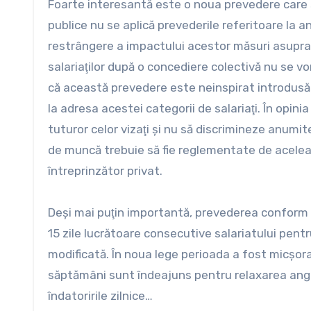
Foarte interesantă este o noua prevedere care stab
publice nu se aplică prevederile referitoare la an
restrângere a impactului acestor măsuri asupra sa
salariaţilor după o concediere colectivă nu se vo
că această prevedere este neinspirat introdusă î
la adresa acestei categorii de salariaţi. În opin
tuturor celor vizaţi şi nu să discrimineze anumit
de muncă trebuie să fie reglementate de aceleaş
întreprinzător privat.
Deşi mai puţin importantă, prevederea conform c
15 zile lucrătoare consecutive salariatului pent
modificată. În noua lege perioada a fost micşora
săptămâni sunt îndeajuns pentru relaxarea angaj
îndatoririle zilnice…