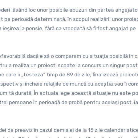
deri lăsând loc unor posibile abuzuri din partea angajator
t pe perioadă determinată, în scopul realizării unor proie
a ieşirea la pensie, fără ca vreodată să fi fost angajat pe
favorabilă dacă e să o comparam cu situaţia posibilă în 
ru a realiza un proiect, scoate la concurs un singur post
 care îi „testeza” timp de 89 de zile, finalizează proiectu
respectiv şi încheie relaţiile de muncă cu aceştia sau îi co
numită durată. În actuala lege această situaţie nu este po
rei persoane în perioadă de probă pentru acelaşi post, ia
i de preaviz în cazul demisiei de la 15 zile calendaristic