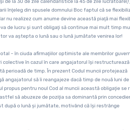
şi de la 30 de zile calendaristice la 45 de zile lucrătoare(!
rii înţeleg din spusele domnului Boc faptul că se flexibil
dar nu realizez cum anume devine această piaţă mai flexib
eva de lucru şi sunt obligaţi să continue mai mult timp m
ator va aştepta o lună sau o lună jumătate venirea lor!
otal – în ciuda afirmaţiilor optimiste ale membrilor guvern
i colective în cazul în care angajatorul îşi restructurează
tă perioadă de timp. În prezent Codul muncii protejează
ligă angajatorul să îi reangajeze dacă timp de nouă luni de
ctul propus pentru noul Cod al muncii această obligaţie se
d astfel să abuzeze de poziţia sa dominantă prin concedie
ost după o lună şi jumătate, motivând că îşi restrânge