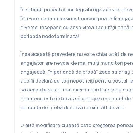
În schimb proiectul noii legi abrogă aceste preve
Într-un scenariu pesimist oricine poate fi angaja
diverse, începând cu absolvirea facultăţii până l
perioadă nedeterminată!
Însă această prevedere nu este chiar atât de ne
angajator are nevoie de mai mulţi muncitori pent
angajează „în perioadă de probă” zece salariaţi pe
apoi îi declară pe toţi nepotriviţi pentru postul 
să accepte salarii mai mici ori contracte pe o a
deoarece este interzis să angajezi mai mult de t
perioadă de probă durează maxim 30 de zile.
O altă modificare ciudată este creşterea perioade