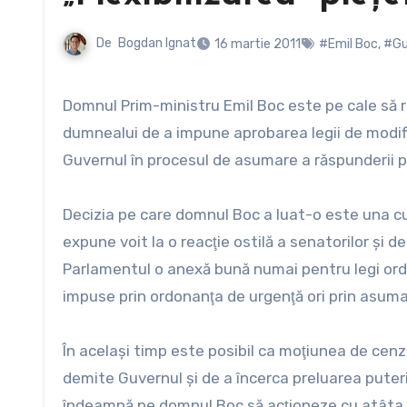
De
Bogdan Ignat
16 martie 2011
#Emil Boc
,
#Gu
Domnul Prim-ministru Emil Boc este pe cale să rişte demiterea Cabinetului pe care îl conduce în încercarea
dumnealui de a impune aprobarea legii de modifi
Guvernul în procesul de asumare a răspunderii p
Decizia pe care domnul Boc a luat-o este una cu 
expune voit la o reacţie ostilă a senatorilor şi 
Parlamentul o anexă bună numai pentru legi ordin
impuse prin ordonanţa de urgenţă ori prin asuma
În acelaşi timp este posibil ca moţiunea de cenzu
demite Guvernul şi de a încerca preluarea puterii 
îndeamnă pe domnul Boc să acţioneze cu atâta 