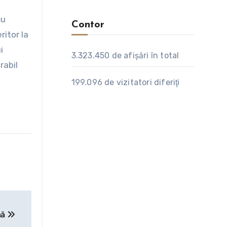
cu
Contor
itor la
i
3.323.450
de afişări în total
rabil
199.096
de vizitatori diferiţi
nă