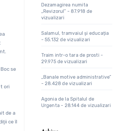
Dezamagirea numita
„Revizorul”
-
87.918 de
vizualizari
Salamul, tramvaiul și educația
-
55.132 de vizualizari
t
nt.
Traim intr-o tara de prosti
-
29.975 de vizualizari
l Boc se
„Banale motive administrative”
-
28.428 de vizualizari
t ori
Agonia de la Spitalul de
Urgenta
-
28.144 de vizualizari
it de a
ii ce îl