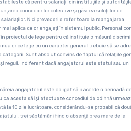
ileşte că pentru salariaţii din instituţiile şi autorităţil
unţarea concedierilor colective şi găsirea soluţiilor de
lariaţilor. Nici prevederile referitoare la reangajarea
r mai aplica celor angajaţi în sistemul public. Personal co
n proiectul de lege pentru că instituie o măsură discrim
ia mea orice lege cu un caracter general trebuie să se adr
e categorii. Sunt absolut convins de faptul că relaţiile ge
i reguli, indiferent dacă angajatorul este statul sau un
ăreia angajatorul este obligat să îi acorde o perioadă d
ru ca acesta să îşi efectueze concediul de odihnă urmează
tă la 10 zile lucrătoare, considerându-se probabil că dou
atului, trei săptămâni fiind o absenţă prea mare de la