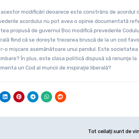
 acestor modificări deoarece este constrâns de acordul 
ederile acordului nu pot avea o opinie documentată refer
tatea propusă de guvernul Boc modifică prevederile Codulu
rală fiind că se doreşte trecerea bruscă de la un cod favo
rintr-o mişcare asemănătoare unui pendul. Este societatea
are? În plus, este clasa politică dispusă să renunţe la
ementa un Cod al muncii de inspiraţie liberală?
Tot ceilalţi sunt de vi