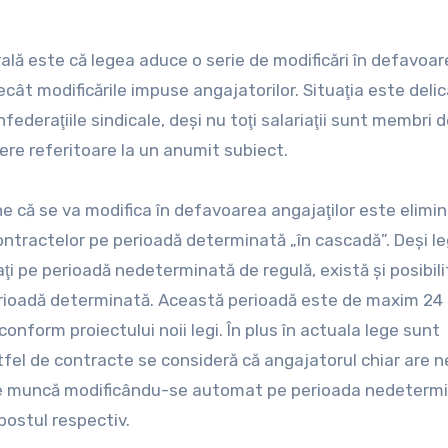
rală este că legea aduce o serie de modificări în defavoa
ecât modificările impuse angajatorilor. Situaţia este deli
federaţiile sindicale, deşi nu toţi salariaţii sunt membri 
ere referitoare la un anumit subiect.
 că se va modifica în defavoarea angajaţilor este elimi
ontractelor pe perioadă determinată „în cascadă”. Deşi l
aţi pe perioadă nedeterminată de regulă, există şi posibil
e perioadă determinată. Această perioadă este de maxim 24 
 conform proiectului noii legi. În plus în actuala lege sunt
tfel de contracte se consideră că angajatorul chiar are n
l de muncă modificându-se automat pe perioada nedeterm
postul respectiv.