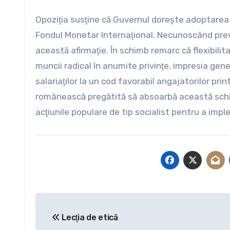
Opoziţia susţine că Guvernul doreşte adoptarea
Fondul Monetar Internaţional. Necunoscând prev
această afirmaţie. În schimb remarc că flexibili
muncii radical în anumite privinţe, impresia gene
salariaţilor la un cod favorabil angajatorilor p
românească pregătită să absoarbă această schimb
acţiunile populare de tip socialist pentru a impl
Navigare
Lecţia de etică
în