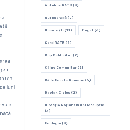
Autobuz RATB
(3)
rea
Autostradă
(2)
cată
Bucureşti
(13)
Buget
(6)
de
Card RATB
(2)
Clip Publicitar
(2)
narea
Câine Comunitar
(2)
egea
itatea
Căile Ferate Române
(6)
de luni
Dacian Cioloș
(2)
evoie
Direcția Națională Anticorupție
(3)
inată
Ecologie
(3)