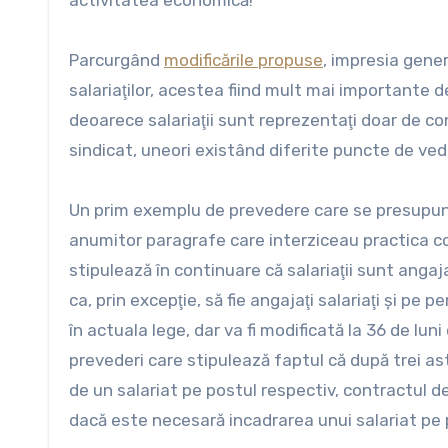
activitatea economică!
Parcurgând
modificările propuse
, impresia gene
salariaţilor, acestea fiind mult mai importante d
deoarece salariaţii sunt reprezentaţi doar de con
sindicat, uneori existând diferite puncte de ved
Un prim exemplu de prevedere care se presupune
anumitor paragrafe care interziceau practica c
stipulează în continuare că salariaţii sunt angaj
ca, prin excepţie, să fie angajaţi salariaţi şi p
în actuala lege, dar va fi modificată la 36 de luni
prevederi care stipulează faptul că după trei as
de un salariat pe postul respectiv, contractu
dacă este necesară incadrarea unui salariat pe 