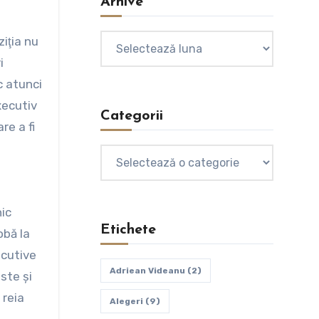
Arhive
Arhive
iţia nu
i
c atunci
xecutiv
Categorii
re a fi
Categorii
nic
Etichete
obă la
ecutive
Adriean Videanu
(2)
ste şi
 reia
Alegeri
(9)