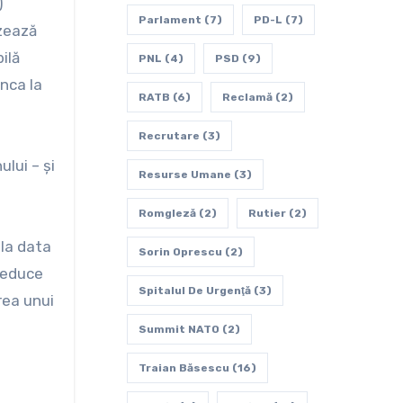
)
Parlament
(7)
PD-L
(7)
izează
ilă
PNL
(4)
PSD
(9)
unca la
RATB
(6)
Reclamă
(2)
Recrutare
(3)
ului – şi
Resurse Umane
(3)
Romgleză
(2)
Rutier
(2)
 la data
Sorin Oprescu
(2)
 reduce
Spitalul De Urgenţă
(3)
rea unui
Summit NATO
(2)
Traian Băsescu
(16)