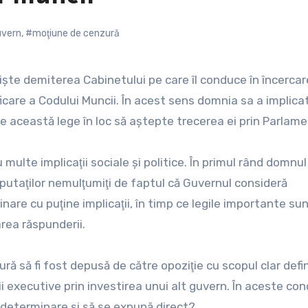
vern
,
#moţiune de cenzură
care a Codului Muncii. În acest sens domnia sa a implica
e această lege în loc să aştepte trecerea ei prin Parlame
multe implicaţii sociale şi politice. În primul rând domnu
deputaţilor nemulţumiţi de faptul că Guvernul consideră
are cu puţine implicaţii, în timp ce legile importante sun
rea răspunderii.
ră să fi fost depusă de către opoziţie cu scopul clar defin
executive prin investirea unui alt guvern. În aceste condiţ
determinare şi să se expună direct?