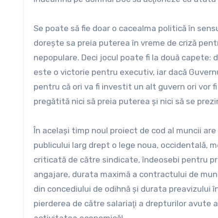
Se poate să fie doar o cacealma politică în sens
doreşte sa preia puterea în vreme de criză pen
nepopulare. Deci jocul poate fi la două capete:
este o victorie pentru executiv, iar dacă Guvern
pentru că ori va fi investit un alt guvern ori vor f
pregătită nici să preia puterea şi nici să se prezi
În acelaşi timp noul proiect de cod al muncii are
publicului larg drept o lege noua, occidentală, m
criticată de către sindicate, îndeosebi pentru pr
angajare, durata maximă a contractului de mun
din concediului de odihnă şi durata preavizului î
pierderea de către salariaţi a drepturilor avute