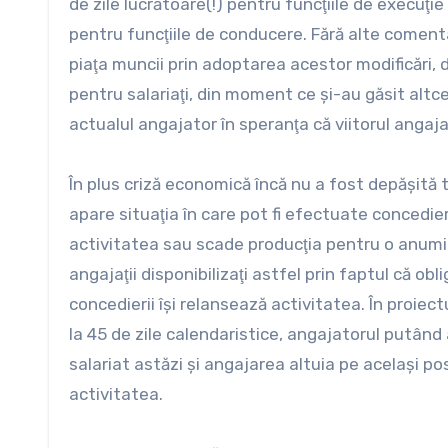
de zile lucrătoare(!) pentru funcţiile de execuţie 
pentru funcţiile de conducere. Fără alte comenta
piaţa muncii prin adoptarea acestor modificări, 
pentru salariaţi, din moment ce şi-au găsit altc
actualul angajator în speranţa că viitorul angaj
În plus criză economică încă nu a fost depăşită t
apare situaţia în care pot fi efectuate concedier
activitatea sau scade producţia pentru o anumi
angajaţii disponibilizaţi astfel prin faptul că ob
concedierii îşi relansează activitatea. În proie
la 45 de zile calendaristice, angajatorul putân
salariat astăzi şi angajarea altuia pe acelaşi p
activitatea.