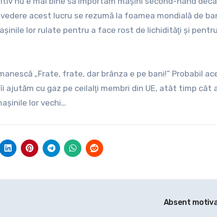
nitiv nu e mai bine să importam maşini second-hand decât
 vedere acest lucru se rezumă la foamea mondială de bani
şinile lor rulate pentru a face rost de lichidităţi şi pentr
manescă „Frate, frate, dar brânza e pe bani!” Probabil ac
ă îi ajutăm cu gaz pe ceilalţi membri din UE, atât timp cât
aşinile lor vechi…
Absent motiv