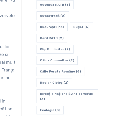
oare! Nu
Autobuz RATB
(3)
ezervele
Autostradă
(2)
Bucureşti
(13)
Buget
(6)
Card RATB
(2)
ul lor
Clip Publicitar
(2)
ze şi
Câine Comunitar
(2)
 mai mult
 Franţa,
Căile Ferate Române
(6)
uri nu
Dacian Cioloș
(2)
Direcția Națională Anticorupție
(3)
 în
 cât se
Ecologie
(3)