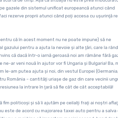
ă scurtă de timp. Aşa că situaţia nu este prea îmbucurăt
 pe gazele din sistemul unificat europeancă atunci când
i faci rezerve proprii atunci când poţi accesa cu uşurinţă r
pentru că în acest moment nu ne poate impune) să ne
gazului pentru a ajuta la nevoie şi alte ţări, care la rând
convins că dacă într-o iarnă geroasă noi am rămâne fără ga
re ne-ar veni nouă în ajutor vor fi Ungaria şi Bulgaria! Ba,
m le-am putea ajuta şi noi, din vestul Europei (Germania,
tru România – cantităţi uriaşe de gaz din care vecinii ung
esiunea la intrare în ţară să fie cât de cât acceptabilă!
 politicoşi şi să îi ajutăm pe ceilalţi fraţi ai noştri aflaţi
te nu este de acord cu majorarea taxei auto pentru a salva