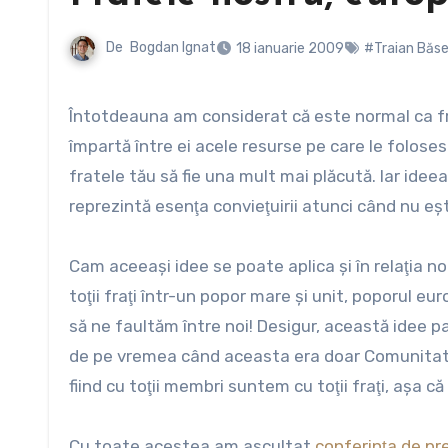
De
Bogdan Ignat
18 ianuarie 2009
#Traian Băs
Întotdeauna am considerat că este normal ca fraţii să se ajute reciproc. Şi nu numai atât! Fraţii trebuie să
împartă între ei acele resurse pe care le foloses
fratele tău să fie una mult mai plăcută. Iar ide
reprezintă esenţa convieţuirii atunci când nu eşti
Cam aceeaşi idee se poate aplica şi în relaţia
toţii fraţi într-un popor mare şi unit, poporul eu
să ne faultăm între noi! Desigur, această idee pa
de pe vremea când aceasta era doar Comunitatea
fiind cu toţii membri suntem cu toţii fraţi, aşa că
Cu toate acestea am ascultat
conferinţa de pr