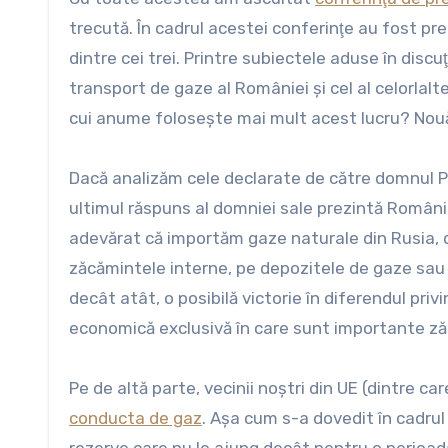
trecută. În cadrul acestei conferinţe au fost pre
dintre cei trei. Printre subiectele aduse în discu
transport de gaze al României şi cel al celorlal
cui anume foloseşte mai mult acest lucru? Nouă, 
Dacă analizăm cele declarate de către domnul P
ultimul răspuns al domniei sale prezintă Români
adevărat că importăm gaze naturale din Rusia, da
zăcămintele interne, pe depozitele de gaze sau p
decât atât, o posibilă victorie în diferendul pri
economică exclusivă în care sunt importante ză
Pe de altă parte, vecinii noştri din UE (dintre ca
conducta de gaz
. Aşa cum s-a dovedit în cadrul 