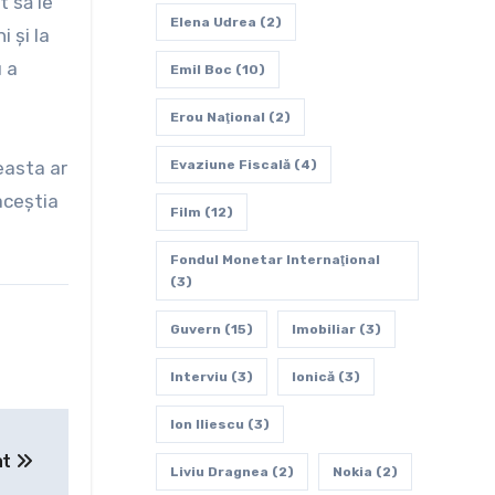
 să le
Elena Udrea
(2)
 şi la
u a
Emil Boc
(10)
Erou Naţional
(2)
easta ar
Evaziune Fiscală
(4)
 aceştia
Film
(12)
Fondul Monetar Internaţional
(3)
Guvern
(15)
Imobiliar
(3)
Interviu
(3)
Ionică
(3)
Ion Iliescu
(3)
at
Liviu Dragnea
(2)
Nokia
(2)