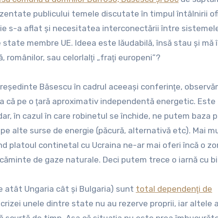
zentate publicului temele discutate în timpul întâlnirii of
ţie s-a aflat şi necesitatea interconectării între sistemel
te state membre UE. Ideea este lăudabilă, însă stau şi mă 
românilor, sau celorlalţi „fraţi europeni”?
reşedinte Băsescu în cadrul aceeaşi conferinţe, observă
a că pe o ţară aproximativ independentă energetic. Este
r, în cazul în care robinetul se închide, ne putem baza 
e alte surse de energie (păcură, alternativă etc). Mai m
vind platoul continetal cu Ucraina ne-ar mai oferi încă o z
căminte de gaze naturale. Deci putem trece o iarnă cu bi
re atât Ungaria cât şi Bulgaria) sunt
total dependenţi de
crizei unele dintre state nu au rezerve proprii, iar altele 