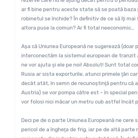
rezerve care nu le ajung decât pentru o perioad
ar fi bine pentru aceste state să se poată baza
robinetul se închide? În definitiv de ce să îţi ma
altora puse la comun? Ar fi total neeconomic…
Aşa că Uniunea Europeană ne sugerează (doar 
interconectăm la sistemul european de tranzit al 
ne vor ajuta şi ele pe noi! Absolut! Sunt total 
Rusia ar sista exporturile, atunci primele ţări ca
decât atât, în semn de recunoştinţă pentru că a
Austria) se vor pompa către est – în special pen
vor folosi nici măcar un metru cub astfel încât pr
Deci pe de o parte Uniunea Europeană ne cere să fim
pericol de a îngheţa de frig, iar pe de altă par