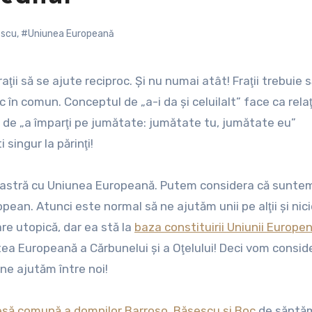
escu
,
#Uniunea Europeană
c în comun. Conceptul de „a-i da şi celuilalt” face ca rela
ea de „a împarţi pe jumătate: jumătate tu, jumătate eu”
 singur la părinţi!
 noastră cu Uniunea Europeană. Putem considera că sunte
ropean. Atunci este normal să ne ajutăm unii pe alţii şi ni
re utopică, dar ea stă la
baza constituirii Uniunii Europe
 Europeană a Cărbunelui şi a Oţelului! Deci vom consid
 ne ajutăm între noi!
esă comună a domnilor Barroso, Băsescu şi Boc
de săptă