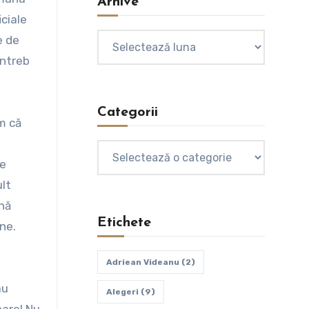
Arhive
iciale
Arhive
e de
întreb
Categorii
m că
Categorii
pe
ult
onă
Etichete
ne.
Adriean Videanu
(2)
au
Alegeri
(9)