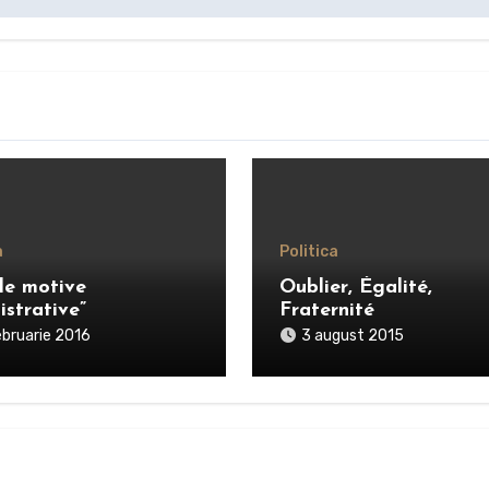
a
Politica
le motive
Oublier, Égalité,
istrative”
Fraternité
ebruarie 2016
3 august 2015