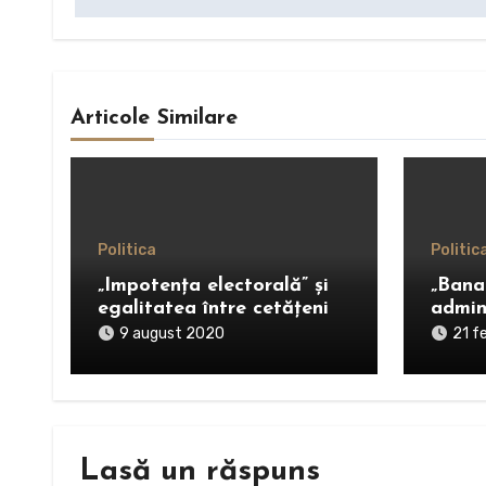
articole
Articole Similare
Politica
Politic
„Impotența electorală” și
„Bana
egalitatea între cetățeni
admin
9 august 2020
21 f
Lasă un răspuns