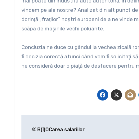
mai poate din industria auto autohtonă. În defi
vindem pe ale nostre? Analizat din alt punct de
dorinţă „fraţilor” noştri europeni de a ne vinde ma
scăpa de maşinile vechi poluante.
Concluzia ne duce cu gândul la vechea zicală ro
fi decizia corectă atunci când vom fi solicitaţi s
ne consideră doar o piaţă de desfacere pentru m
Navigare
B(l)OCarea salariilor
în