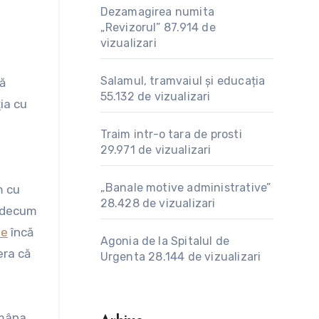
Dezamagirea numita
„Revizorul”
87.914 de
vizualizari
Salamul, tramvaiul și educația
55.132 de vizualizari
ţia cu
Traim intr-o tara de prosti
29.971 de vizualizari
„Banale motive administrative”
m cu
28.428 de vizualizari
cidecum
ne
încă
Agonia de la Spitalul de
era că
Urgenta
28.144 de vizualizari
mâna