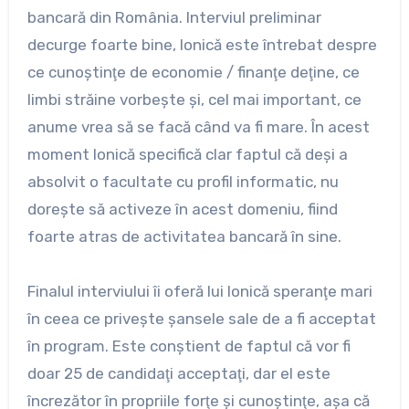
bancară din România. Interviul preliminar
decurge foarte bine, Ionică este întrebat despre
ce cunoştinţe de economie / finanţe deţine, ce
limbi străine vorbeşte şi, cel mai important, ce
anume vrea să se facă când va fi mare. În acest
moment Ionică specifică clar faptul că deşi a
absolvit o facultate cu profil informatic, nu
doreşte să activeze în acest domeniu, fiind
foarte atras de activitatea bancară în sine.
Finalul interviului îi oferă lui Ionică speranţe mari
în ceea ce priveşte şansele sale de a fi acceptat
în program. Este conştient de faptul că vor fi
doar 25 de candidaţi acceptaţi, dar el este
încrezător în propriile forţe şi cunoştinţe, aşa că