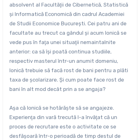
absolvent al Facultăţii de Cibernetică, Statistică
şi Informatică Economică din cadrul Academiei
de Studii Economice Bucureşti. Cei patru ani de
facultate au trecut ca gândul şi acum Ionică se
vede pus în faţa unei situaţii nemaintalnite
anterior: ca să îşi poată continua studiile,
respectiv masterul într-un anumit domeniu,
Ionică trebuie să facă rost de bani pentru a plăti
taxa de şcolarizare. Şi cum poate face rost de
bani în alt mod decât prin a se angaja?
Aşa că Ionică se hotărăşte să se angajeze.
Experienţa din vară trecută l-a învăţat că un
proces de recrutare este o activitate ce se
desfăşoară într-o perioadă de timp destul de