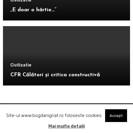
Civilizatie
„E doar o hârtie…”
Civilizatie
CFR Călători și critica constructivă
Site-ul www.bogdanignat.ro foloseste cookies.
Accept
Despre viață cu Bogdan Ignat
Mai multe detalii