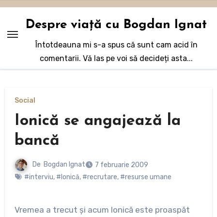
Sari
la
Despre viață cu Bogdan Ignat
conținut
Întotdeauna mi s-a spus că sunt cam acid în
comentarii. Vă las pe voi să decideți asta...
Social
Ionică se angajează la
bancă
De
Bogdan Ignat
7 februarie 2009
#interviu
,
#Ionică
,
#recrutare
,
#resurse umane
Vremea a trecut şi acum Ionică este proaspăt