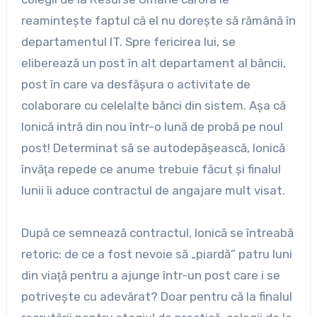
reaminteşte faptul că el nu doreşte să rămână în
departamentul IT. Spre fericirea lui, se
eliberează un post în alt departament al băncii,
post în care va desfăşura o activitate de
colaborare cu celelalte bănci din sistem. Aşa că
Ionică intră din nou într-o lună de probă pe noul
post! Determinat să se autodepăşească, Ionică
învăţa repede ce anume trebuie făcut şi finalul
lunii îi aduce contractul de angajare mult visat.
După ce semnează contractul, Ionică se întreabă
retoric: de ce a fost nevoie să „piardă” patru luni
din viaţă pentru a ajunge într-un post care i se
potriveşte cu adevărat? Doar pentru că la finalul