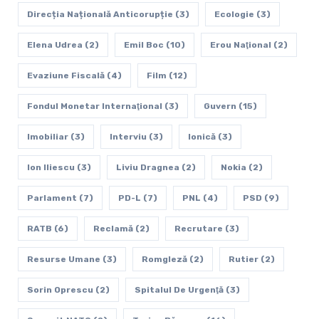
Direcția Națională Anticorupție
(3)
Ecologie
(3)
Elena Udrea
(2)
Emil Boc
(10)
Erou Naţional
(2)
Evaziune Fiscală
(4)
Film
(12)
Fondul Monetar Internaţional
(3)
Guvern
(15)
Imobiliar
(3)
Interviu
(3)
Ionică
(3)
Ion Iliescu
(3)
Liviu Dragnea
(2)
Nokia
(2)
Parlament
(7)
PD-L
(7)
PNL
(4)
PSD
(9)
RATB
(6)
Reclamă
(2)
Recrutare
(3)
Resurse Umane
(3)
Romgleză
(2)
Rutier
(2)
Sorin Oprescu
(2)
Spitalul De Urgenţă
(3)