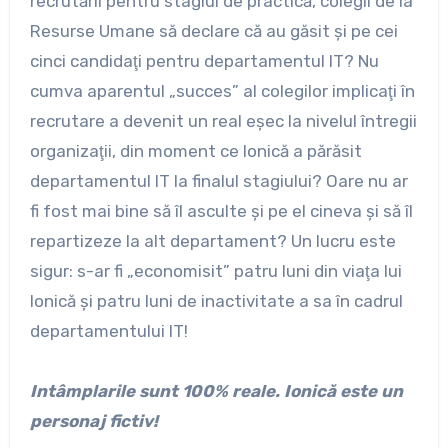
recrutării pentru stagiul de practică, colegii de la
Resurse Umane să declare că au găsit şi pe cei
cinci candidaţi pentru departamentul IT? Nu
cumva aparentul „succes” al colegilor implicaţi în
recrutare a devenit un real eşec la nivelul întregii
organizaţii, din moment ce Ionică a părăsit
departamentul IT la finalul stagiului? Oare nu ar
fi fost mai bine să îl asculte şi pe el cineva şi să îl
repartizeze la alt departament? Un lucru este
sigur: s-ar fi „economisit” patru luni din viaţa lui
Ionică şi patru luni de inactivitate a sa în cadrul
departamentului IT!
Intâmplarile sunt 100% reale. Ionică este un
personaj fictiv!