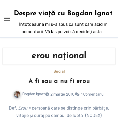
Sari
la
Despre viață cu Bogdan Ignat
conținut
Întotdeauna mi s-a spus că sunt cam acid în
comentarii. Vă las pe voi să decideți asta...
erou naţional
Social
A fi sau a nu fi erou
Bogdan Ignat
2 martie 2010
1 Comentariu
Def.
Erou
= persoană care se distinge prin bărbăţie,
vitejie şi curaj pe câmpul de luptă (NODEX)