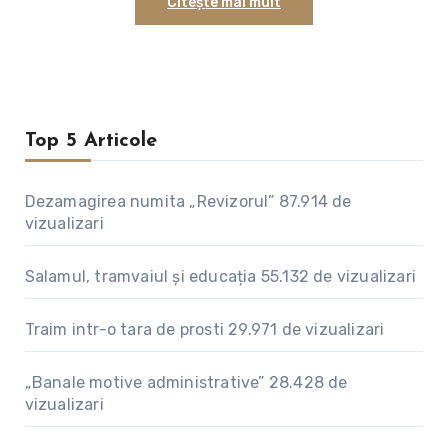
Citește mai mult
prealabil ceva concret ci doar în speranţa că americanii,
mişcaţi de dorinţa noastră de a le fi camarazi, se vor
gândi şi la noi şi ne vor oferi şi nouă cel puţin o halcă din
prada de război.
Top 5 Articole
Dezamagirea numita „Revizorul”
87.914 de
vizualizari
Salamul, tramvaiul și educația
55.132 de vizualizari
Traim intr-o tara de prosti
29.971 de vizualizari
„Banale motive administrative”
28.428 de
vizualizari