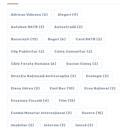
Adriean Videanu
(2)
Alegeri
(9)
Autobuz RATB
(3)
Autostradă
(2)
Bucureşti
(13)
Buget
(6)
Card RATB
(2)
Clip Publicitar
(2)
Câine Comunitar
(2)
Căile Ferate Române
(6)
Dacian Cioloș
(2)
Direcția Națională Anticorupție
(3)
Ecologie
(3)
Elena Udrea
(2)
Emil Boc
(10)
Erou Naţional
(2)
Evaziune Fiscală
(4)
Film
(12)
Fondul Monetar Internaţional
(3)
Guvern
(15)
Imobiliar
(3)
Interviu
(3)
Ionică
(3)