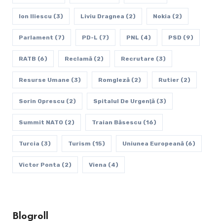
Ion Iliescu
(3)
Liviu Dragnea
(2)
Nokia
(2)
Parlament
(7)
PD-L
(7)
PNL
(4)
PSD
(9)
RATB
(6)
Reclamă
(2)
Recrutare
(3)
Resurse Umane
(3)
Romgleză
(2)
Rutier
(2)
Sorin Oprescu
(2)
Spitalul De Urgenţă
(3)
Summit NATO
(2)
Traian Băsescu
(16)
Turcia
(3)
Turism
(15)
Uniunea Europeană
(6)
Victor Ponta
(2)
Viena
(4)
Blogroll