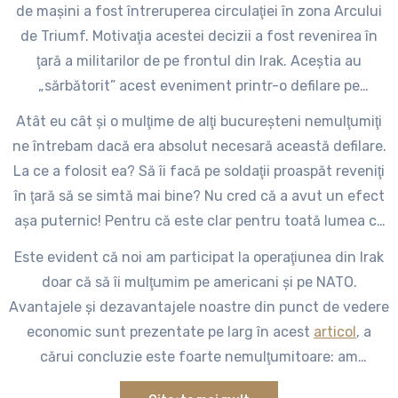
de maşini a fost întreruperea circulaţiei în zona Arcului
munte? Nu, nici pomeneală!
de Triumf. Motivaţia acestei decizii a fost revenirea în
ţară a militarilor de pe frontul din Irak. Aceştia au
„sărbătorit” acest eveniment printr-o defilare pe
bulevardul Kisseleff şi, tot cu această ocazie, unii dintre
Atât eu cât şi o mulţime de alţi bucureşteni nemulţumiţi
militari au fost decoraţi pentru faptele lor de vitejie de
ne întrebam dacă era absolut necesară această defilare.
pe front.
La ce a folosit ea? Să îi facă pe soldaţii proaspăt reveniţi
în ţară să se simtă mai bine? Nu cred că a avut un efect
aşa puternic! Pentru că este clar pentru toată lumea că
aceşti soldaţi odată reveniţi în ţară se vor confrunta cu o
Este evident că noi am participat la operaţiunea din Irak
situaţie pe care au uitat-o demult: perspectiva sărăciei.
doar că să îi mulţumim pe americani şi pe NATO.
Sună înfiorător, dar sunt convins că o mare parte dintre
Avantajele şi dezavantajele noastre din punct de vedere
cei care defilau ieri au fost în Irak doar pentru că acolo
economic sunt prezentate pe larg în acest
articol
, a
se plătea mai bine. Cinic, dar realist!
cărui concluzie este foarte nemulţumitoare: am
„investit” bani în campania din Irak fără a negocia în