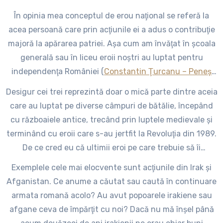
În opinia mea conceptul de erou naţional se referă la
acea persoană care prin acţiunile ei a adus o contribuţie
majoră la apărarea patriei. Aşa cum am învăţat în şcoala
generală sau în liceu eroii noştri au luptat pentru
independenţa României (
Constantin Ţurcanu – Peneş
Curcanul
), pentru reîntregirea neamului (
Ecaterina
Desigur cei trei reprezintă doar o mică parte dintre aceia
Teodoroiu
) şi împotrivă forţelor de ocupaţie (
Gheorghe
care au luptat pe diverse câmpuri de bătălie, începând
Turturică
). Cei enumeraţi s-a pus în slujbă ţării pentru a
cu războaiele antice, trecând prin luptele medievale şi
apăra, fiecare în felul lui, ideea de stat naţional unitar
terminând cu eroii care s-au jertfit la Revoluţia din 1989.
român.
De ce cred eu că ultimii eroi pe care trebuie să îi
menţioneze istoria sunt cei de la Revoluţie? Pentru că
Exemplele cele mai elocvente sunt acţiunile din Irak şi
după acest moment România nu a mai avut niciun
Afganistan. Ce anume a căutat sau caută în continuare
conflict în care să fie nevoită să se apere de o agresiune
armata romană acolo? Au avut popoarele irakiene sau
externă sau internă. După acest moment ţara noastră a
afgane ceva de împărţit cu noi? Dacă nu mă înşel până
desfăşurat trupe prin diverse teatre de operaţiuni doar