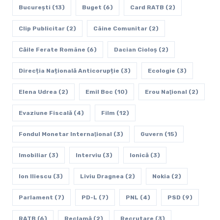
„Acțiunile de completare a opțiunilor pentru absolvenții
Bucureşti
(13)
Buget
(6)
Card RATB
(2)
clasei a VIII-a se desfășoară în perioada definită la anexa
Clip Publicitar
(2)
Câine Comunitar
(2)
2 punctul X”).
Căile Ferate Române
(6)
Dacian Cioloș
(2)
Direcția Națională Anticorupție
(3)
Ecologie
(3)
Elena Udrea
(2)
Emil Boc
(10)
Erou Naţional
(2)
Evaziune Fiscală
(4)
Film
(12)
Fondul Monetar Internaţional
(3)
Guvern
(15)
Imobiliar
(3)
Interviu
(3)
Ionică
(3)
Ion Iliescu
(3)
Liviu Dragnea
(2)
Nokia
(2)
Parlament
(7)
PD-L
(7)
PNL
(4)
PSD
(9)
RATB
(6)
Reclamă
(2)
Recrutare
(3)