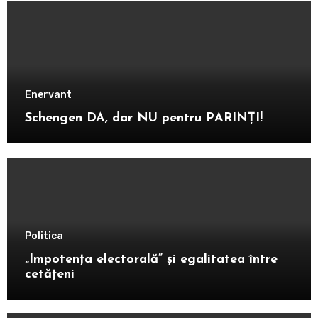
Enervant
Schengen DA, dar NU pentru PĂRINȚI!
Politica
„Impotența electorală” și egalitatea între
cetățeni