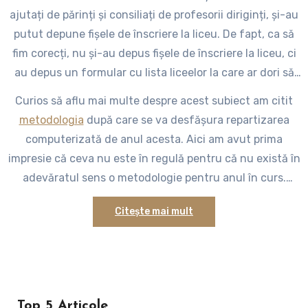
ajutați de părinți și consiliați de profesorii diriginți, și-au
putut depune fișele de înscriere la liceu. De fapt, ca să
fim corecți, nu și-au depus fișele de înscriere la liceu, ci
au depus un formular cu lista liceelor la care ar dori să
urmeze cursurile din septembrie. Pentru că, mai departe,
Curios să aflu mai multe despre acest subiect am citit
procesul de repartizare computerizată le va aloca
metodologia
după care se va desfășura repartizarea
tinerilor absolvenți un liceu, fără ca aceștia să mai poată
computerizată de anul acesta. Aici am avut prima
influența într-un fel procesul în sine. Pentru cei care nu
impresie că ceva nu este în regulă pentru că nu există în
au trecut prin acest sistem – și mă refer la aceia dintre
adevăratul sens o metodologie pentru anul în curs.
noi care nu am avut programul „cornul și laptele” cât
Ordinul ministrului
prin care s-a hotărât organizarea
timp am fost elevi de generală – pare mai degrabă o
Citește mai mult
admiterii la liceu de anul acesta prevede că se va folosi
loterie din moment ce absolvenții completează un
metodologia din anul 2011. Analizând acest lucru ajungi
formular cu un număr foarte mare de licee dorite,
să crezi că metodologia din anul 2011 este atât de bine
sperând să fie repartizați la unul din primele pe care le-
scrisă încât se poate aplica fără nicio modificare. Chiar
au ales (evenimentul probabil), dar având și certitudinea
mă bucuram că s-a ajuns și la noi în țară la o stabilitate
că vor fi cu siguranță repartizați undeva (evenimentul
Top 5 Articole