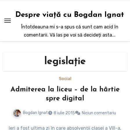
Sari
la
Despre viață cu Bogdan Ignat
conținut
Întotdeauna mi s-a spus că sunt cam acid în
comentarii. Vă las pe voi să decideți asta...
legislație
Social
Admiterea la liceu – de la hârtie
spre digital
Bogdan Ignat
8 iulie 2015
Niciun comentariu
Ieri a fost ultima zi în care absolvenții clasei a VIII-a,