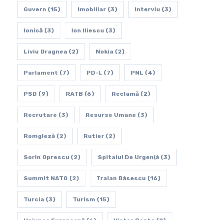
Guvern
(15)
Imobiliar
(3)
Interviu
(3)
Ionică
(3)
Ion Iliescu
(3)
Liviu Dragnea
(2)
Nokia
(2)
Parlament
(7)
PD-L
(7)
PNL
(4)
PSD
(9)
RATB
(6)
Reclamă
(2)
Recrutare
(3)
Resurse Umane
(3)
Romgleză
(2)
Rutier
(2)
Sorin Oprescu
(2)
Spitalul De Urgenţă
(3)
Summit NATO
(2)
Traian Băsescu
(16)
Turcia
(3)
Turism
(15)