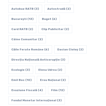
Autobuz RATB
(3)
Autostradă
(2)
Bucureşti
(13)
Buget
(6)
Card RATB
(2)
Clip Publicitar
(2)
Câine Comunitar
(2)
Căile Ferate Române
(6)
Dacian Cioloș
(2)
Direcția Națională Anticorupție
(3)
Ecologie
(3)
Elena Udrea
(2)
Emil Boc
(10)
Erou Naţional
(2)
Evaziune Fiscală
(4)
Film
(12)
Fondul Monetar Internaţional
(3)