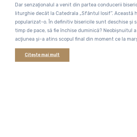
Dar senzaţionalul a venit din partea conducerii biseri
protest împotriva Cathedral Plaza”. Probabil presa scri
liturghie decât la Catedrala „Sfântul Iosif”. Această 
încadrat printre ultimele pagini, iar televiziunile ar 
popularizat-o. În definitiv bisericile sunt deschise şi 
când atenţia telespectatorului este destul de scăzut
timp de pace, să fie închise duminică? Neobişnuitul a a
acţiunea şi-a atins scopul final din moment ce la marş
Citește mai mult