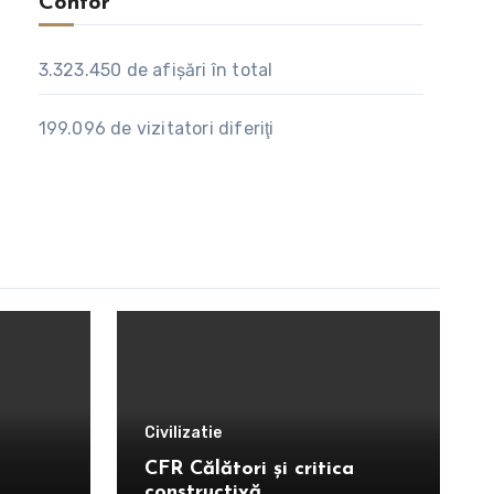
Contor
3.323.450
de afişări în total
199.096
de vizitatori diferiţi
Civilizatie
CFR Călători și critica
constructivă