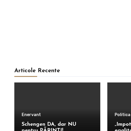
Articole Recente
Enervant
Politica
Schengen DA, dar NU
„Impot
pentru PĂRINȚI!
egalit