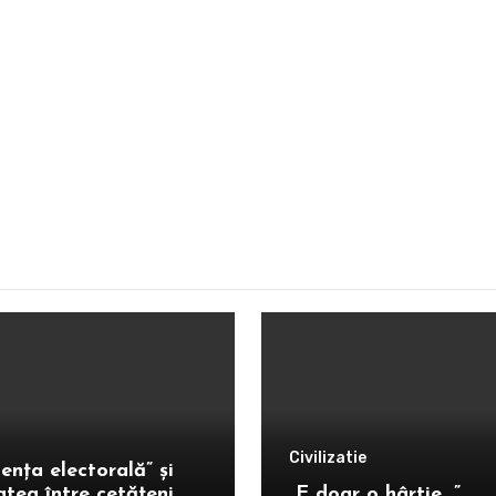
Civilizatie
ența electorală” și
atea între cetățeni
„E doar o hârtie…”