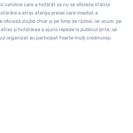
cii catolice care a hotărât să nu se oficieze sfânta
să ar fi publicat un scurt reportaj despre pe care l-ar fi
hotărâre a atras atenţia presei care imediat a
fi făcut o relatare despre marş undeva în zona reclamelor
se oficiază slujbe chiar şi pe timp de război, iar acum, pe
ă.
tras şi hotărârea a ajuns repede la publicul ţintă, iar
ul organizat au participat foarte mulţi credincioşi.