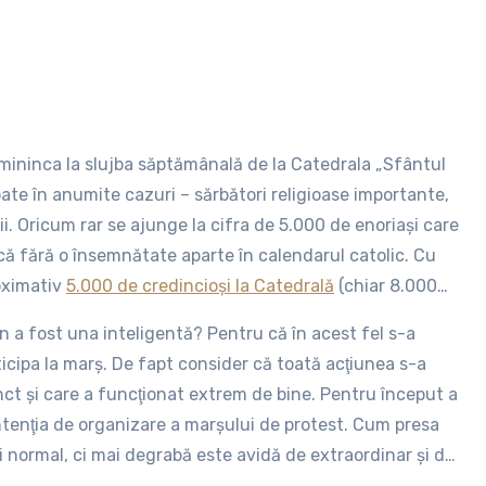
 dumininca la slujba săptămânală de la Catedrala „Sfântul
Poate în anumite cazuri – sărbători religioase importante,
mii. Oricum rar se ajunge la cifra de 5.000 de enoriaşi care
ică fără o însemnătate aparte în calendarul catolic. Cu
oximativ
5.000 de credincioşi la Catedrală
(chiar 8.000
are fără precedent? Printr-o decizie inteligentă a
n a fost una inteligentă? Pentru că în acest fel s-a
s-a
anunţat oficial
că în nicio altă biserică catolică din
rticipa la marş. De fapt consider că toată acţiunea s-a
lujba duminicală în semn de protest faţă de continuarea
ct şi care a funcţionat extrem de bine. Pentru început a
mediata vecinătate a Catedralei „Sfântul Iosif”. Apoi a
ntenţia de organizare a marşului de protest. Cum presa
ta cu privire la nepăsarea autorităţilor în ceea ce
 normal, ci mai degrabă este avidă de extraordinar şi de
diri de patrimoniu.
r fi fost prin ziare şi pe la televiziuni despre „un alt