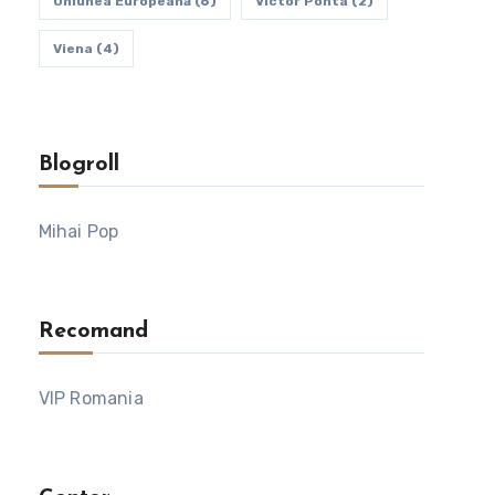
Uniunea Europeană
(6)
Victor Ponta
(2)
Viena
(4)
Blogroll
Mihai Pop
Recomand
VIP Romania