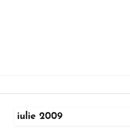
Sari
la
conținut
iulie 2009