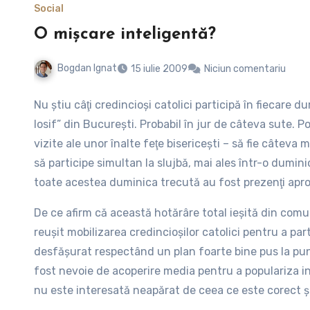
Social
O mişcare inteligentă?
Bogdan Ignat
15 iulie 2009
Niciun comentariu
Nu ştiu câţi credincioşi catolici participă în fiecare
Iosif” din Bucureşti. Probabil în jur de câteva sute. 
vizite ale unor înalte feţe bisericeşti – să fie câteva 
să participe simultan la slujbă, mai ales într-o dumin
toate acestea duminica trecută au fost prezenţi apr
conform altor
surse
). Cum s-a reuşit această mobiliz
De ce afirm că această hotărâre total ieşită din comu
conducerii bisericii catolice din Bucureşti. Mai întâi 
reuşit mobilizarea credincioşilor catolici pentru a pa
sudul ţării (cu excepţia Catedralei) nu se va oficia s
desfăşurat respectând un plan foarte bine pus la pun
lucrărilor la clădirea de birouri Cathedral Plaza din i
fost nevoie de acoperire media pentru a populariza i
fost anunţată şi organizarea unui marş pentru a protes
nu este interesată neapărat de ceea ce este corect şi
priveşte construcţia de blocuri foarte înalte lângă clă
anormal, ne putem imagina cu toţii ce relatări „ample” a