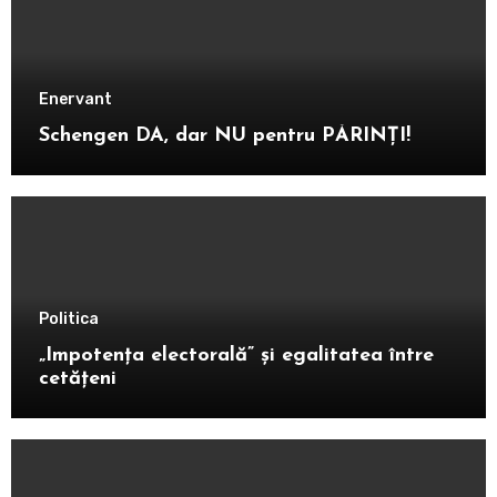
Enervant
Schengen DA, dar NU pentru PĂRINȚI!
Politica
„Impotența electorală” și egalitatea între
cetățeni