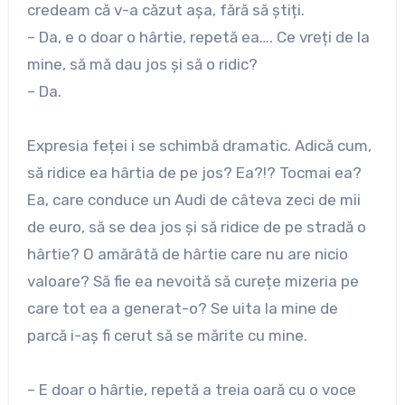
credeam că v-a căzut așa, fără să știți.
– Da, e o doar o hârtie, repetă ea…. Ce vreți de la
mine, să mă dau jos și să o ridic?
– Da.
Expresia feței i se schimbă dramatic. Adică cum,
să ridice ea hârtia de pe jos? Ea?!? Tocmai ea?
Ea, care conduce un Audi de câteva zeci de mii
de euro, să se dea jos și să ridice de pe stradă o
hârtie? O amărâtă de hârtie care nu are nicio
valoare? Să fie ea nevoită să curețe mizeria pe
care tot ea a generat-o? Se uita la mine de
parcă i-aș fi cerut să se mărite cu mine.
– E doar o hârtie, repetă a treia oară cu o voce