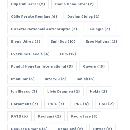
Clip Publicitar
(2)
Câine Comunitar
(2)
Căile Ferate Române
(6)
Dacian Cioloș
(2)
Direcția Națională Anticorupție
(3)
Ecologie
(3)
Elena Udrea
(2)
Emil Boc
(10)
Erou Naţional
(2)
Evaziune Fiscală
(4)
Film
(12)
Fondul Monetar Internaţional
(3)
Guvern
(15)
Imobiliar
(3)
Interviu
(3)
Ionică
(3)
Ion Iliescu
(3)
Liviu Dragnea
(2)
Nokia
(2)
Parlament
(7)
PD-L
(7)
PNL
(4)
PSD
(9)
RATB
(6)
Reclamă
(2)
Recrutare
(3)
Resurse Umane
(3)
Romgleză
(2)
Rutier
(2)