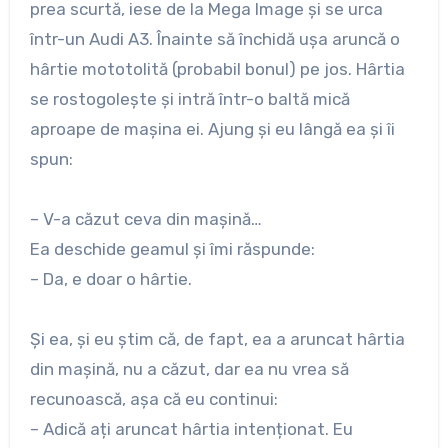
prea scurtă, iese de la Mega Image și se urca
într-un Audi A3. Înainte să închidă ușa aruncă o
hârtie mototolită (probabil bonul) pe jos. Hârtia
se rostogolește și intră într-o baltă mică
aproape de mașina ei. Ajung și eu lângă ea și îi
spun:
– V-a căzut ceva din mașină…
Ea deschide geamul și îmi răspunde:
– Da, e doar o hârtie.
Și ea, și eu știm că, de fapt, ea a aruncat hârtia
din mașină, nu a căzut, dar ea nu vrea să
recunoască, așa că eu continui:
– Adică ați aruncat hârtia intenționat. Eu