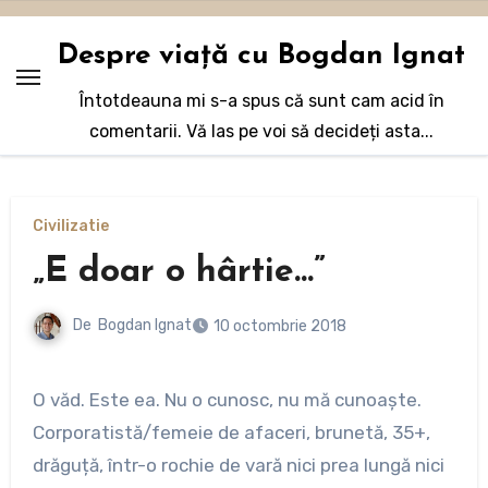
Sari
la
Despre viață cu Bogdan Ignat
conținut
Întotdeauna mi s-a spus că sunt cam acid în
comentarii. Vă las pe voi să decideți asta...
Civilizatie
„E doar o hârtie…”
De
Bogdan Ignat
10 octombrie 2018
O văd. Este ea. Nu o cunosc, nu mă cunoaște.
Corporatistă/femeie de afaceri, brunetă, 35+,
drăguță, într-o rochie de vară nici prea lungă nici