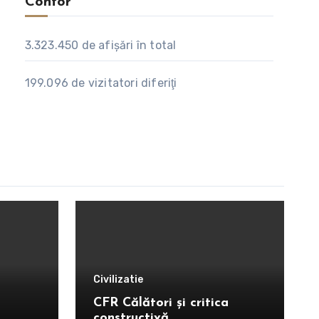
Contor
3.323.450
de afişări în total
199.096
de vizitatori diferiţi
Civilizatie
CFR Călători și critica
constructivă