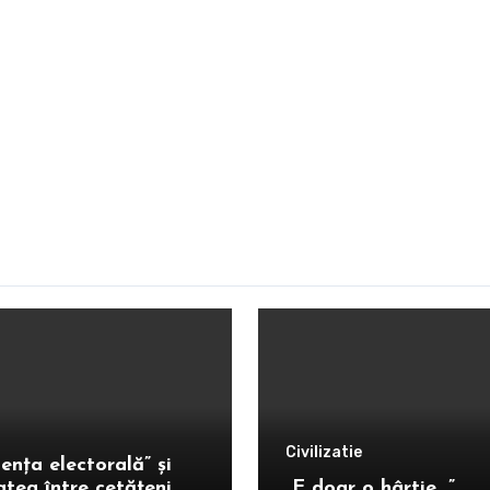
Civilizatie
ența electorală” și
atea între cetățeni
„E doar o hârtie…”