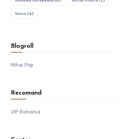
Uniunea Europeană
(6)
Victor Ponta
(2)
Viena
(4)
Blogroll
Mihai Pop
Recomand
VIP Romania