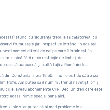
i aceasta) atunci cu siguranţă trebuie să călătoreşti cu
servi frumuseţile ţării respective intrând, în acelaşi
unoşti oameni diferiţi de cei pe care îi întâlneşti în
 lor zilnică fără nicio restricţie de limbaj, de
oresc să cunoască şi o altă faţă a României le
8393 pe relaţia Constanţa – Mangalia. Eu am făcut acest
 din Constanţa la ora 18:30, fiind folosit de către cei
a uşor.
imitrofe. Am putea să îl numim „trenul navetiştilor” şi
ulau cu el aveau abonamente CFR. Deci un tren care este
ntorc acasă. Nimic special până aici.
ren zilnic s-ar putea să ai mari probleme în a-l