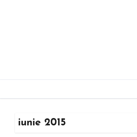
Sari
la
conținut
iunie 2015