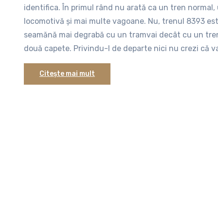
identifica. În primul rând nu arată ca un tren normal,
locomotivă şi mai multe vagoane. Nu, trenul 8393 es
seamănă mai degrabă cu un tramvai decât cu un tren,
două capete. Privindu-l de departe nici nu crezi că va 
ataşată şi o locomotivă. Confuzia este şi mai mare pr
Citește mai mult
trenul va pleca de la linia 4, iar el în realitate pleacă 
alt tren de la Mangalia care are capăt la Constanţa şi 
deci te-ai putea urca liniştit în acesta fără să ştii că