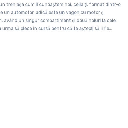
 un tren aşa cum îl cunoaştem noi, ceilalţi, format dintr-o
te un automotor, adică este un vagon cu motor şi
 având un singur compartiment şi două holuri la cele
urma să plece în cursă pentru că te aştepţi să îi fie
in prismă faptului că în gara din Constanţa este afişat că
de la linia 5. Ca să fie haosul complet la linia 4 soseşte un
care, după ce descărcă călătorii, rămâne garat la linia 4,
 nu este trenul cel bun!