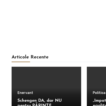
Articole Recente
Enervant
Politica
Schengen DA, dar NU
„Impot
pentru PĂRINȚI!
egalit