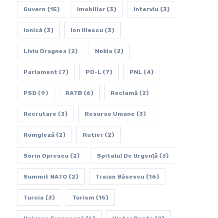
Guvern
(15)
Imobiliar
(3)
Interviu
(3)
Ionică
(3)
Ion Iliescu
(3)
Liviu Dragnea
(2)
Nokia
(2)
Parlament
(7)
PD-L
(7)
PNL
(4)
PSD
(9)
RATB
(6)
Reclamă
(2)
Recrutare
(3)
Resurse Umane
(3)
Romgleză
(2)
Rutier
(2)
Sorin Oprescu
(2)
Spitalul De Urgenţă
(3)
Summit NATO
(2)
Traian Băsescu
(16)
Turcia
(3)
Turism
(15)