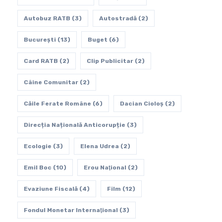
Autobuz RATB
(3)
Autostradă
(2)
Bucureşti
(13)
Buget
(6)
Card RATB
(2)
Clip Publicitar
(2)
Câine Comunitar
(2)
Căile Ferate Române
(6)
Dacian Cioloș
(2)
Direcția Națională Anticorupție
(3)
Ecologie
(3)
Elena Udrea
(2)
Emil Boc
(10)
Erou Naţional
(2)
Evaziune Fiscală
(4)
Film
(12)
Fondul Monetar Internaţional
(3)