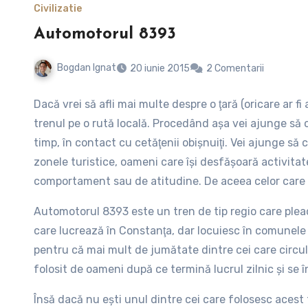
Civilizatie
Automotorul 8393
Bogdan Ignat
20 iunie 2015
2 Comentarii
Dacă vrei să afli mai multe despre o ţară (oricare ar f
trenul pe o rută locală. Procedând aşa vei ajunge să ob
timp, în contact cu cetăţenii obişnuiţi. Vei ajunge să c
zonele turistice, oameni care îşi desfăşoară activitatea
comportament sau de atitudine. De aceea celor care d
recomand să circule cel puţin o dată cu automotorul 
Automotorul 8393 este un tren de tip regio care pleacă
lucru şi cred că este o experienţă pe care nu o voi uit
care lucrează în Constanţa, dar locuiesc în comunele l
pentru că mai mult de jumătate dintre cei care circ
folosit de oameni după ce termină lucrul zilnic şi se î
Însă dacă nu eşti unul dintre cei care folosesc acest t