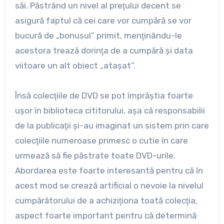
săi. Păstrând un nivel al preţului decent se
asigură faptul că cei care vor cumpără se vor
bucură de „bonusul” primit, menţinându-le
acestora trează dorinţa de a cumpără şi data
viitoare un alt obiect „ataşat”.
Însă colecţiile de DVD se pot împrăştia foarte
uşor în biblioteca cititorului, aşa că responsabilii
de la publicaţii şi-au imaginat un sistem prin care
colecţiile numeroase primesc o cutie în care
urmează să fie păstrate toate DVD-urile.
Abordarea este foarte interesantă pentru că în
acest mod se crează artificial o nevoie la nivelul
cumpărătorului de a achiziţiona toată colecţia,
aspect foarte important pentru că determină