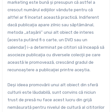
marketing este bună şi presupun că astfel a
crescut numărul ediţiilor vândute pentru că
altfel ar fi încetat această practică. Indiferent
dacă publicaţia apare zilnic sau săptămânal,
metoda „ataşării” unui alt obiect de interes
(acesta putând fi o carte, un DVD sau un
calendar) i-a determinat pe cititori să înceapă să
asocieze publicaţia cu diversele colecţii pe care
această le promovează, crescând gradul de
recunoaştere a publicaţiei printre aceştia.
Deşi ideea promovării unui alt obiect din sferă
culturii este lăudabilă, sunt convins că niciun
trust de presă nu face acest lucru din grijă
nemăsurată pentru nivelul de cultură al cititorilor