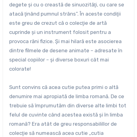
degete şi cu o creastă de sinuozităţi, cu care se
atacă ţinând pumnul strâns”. În aceste condiţii
este greu de crezut că o colecţie de artă
cuprinde şi un instrument folosit pentru a
provoca răni fizice. Şi mai hilară este asocierea
dintre filmele de desene animate – adresate în
special copiilor – şi diverse boxuri cât mai
colorate!
Sunt convins că acea cutie putea primi o altă
denumire mai apropiată de limba romană. De ce
trebuie să împrumutăm din diverse alte limbi tot
felul de cuvinte când acestea există şi în limba
romană? Era atât de greu responsabilillor de
colecţie să numească acea cutie „cutia