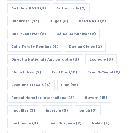
Autobuz RATB
(3)
Autostradă
(2)
Bucureşti
(13)
Buget
(6)
Card RATB
(2)
Clip Publicitar
(2)
Câine Comunitar
(2)
Căile Ferate Române
(6)
Dacian Cioloș
(2)
Direcția Națională Anticorupție
(3)
Ecologie
(3)
Elena Udrea
(2)
Emil Boc
(10)
Erou Naţional
(2)
Evaziune Fiscală
(4)
Film
(12)
Fondul Monetar Internaţional
(3)
Guvern
(15)
Imobiliar
(3)
Interviu
(3)
Ionică
(3)
Ion Iliescu
(3)
Liviu Dragnea
(2)
Nokia
(2)