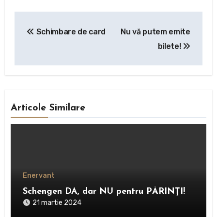
Navigare
Schimbare de card
Nu vă putem emite
în
bilete!
articole
Articole Similare
Enervant
Schengen DA, dar NU pentru PĂRINȚI!
21 martie 2024