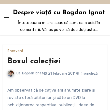
Sari
la
Despre viață cu Bogdan Ignat
conținut
Întotdeauna mi s-a spus că sunt cam acid în
comentarii. Vă las pe voi să decideți asta...
Enervant
Boxul colecţiei
De
Bogdan Ignat
21 februarie 2011
#romgleză
Am observat că de câţiva ani anumite ziare şi
reviste oferă cititorilor şi câte un DVD la
achiziţionarea respectivei publicaţii. Ideea de