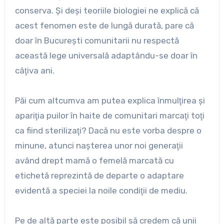
conserva. Şi deşi teoriile biologiei ne explică că
acest fenomen este de lungă durată, pare că
doar în Bucureşti comunitarii nu respectă
această lege universală adaptându-se doar în
câţiva ani.
Păi cum altcumva am putea explica înmulţirea şi
apariţia puilor în haite de comunitari marcaţi toţi
ca fiind sterilizaţi? Dacă nu este vorba despre o
minune, atunci naşterea unor noi generaţii
având drept mamă o femelă marcată cu
etichetă reprezintă de departe o adaptare
evidentă a speciei la noile condiţii de mediu.
Pe de altă parte este posibil să credem că unii