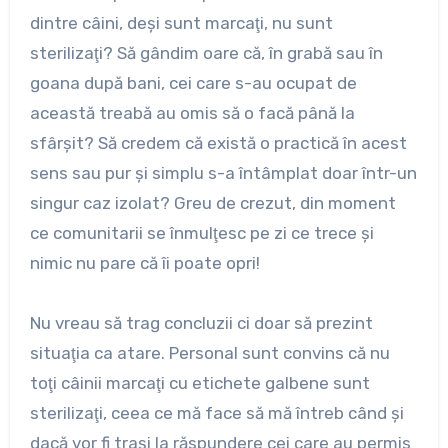
dintre câini, deşi sunt marcaţi, nu sunt
sterilizaţi? Să gândim oare că, în grabă sau în
goana după bani, cei care s-au ocupat de
această treabă au omis să o facă până la
sfârşit? Să credem că există o practică în acest
sens sau pur şi simplu s-a întâmplat doar într-un
singur caz izolat? Greu de crezut, din moment
ce comunitarii se înmulţesc pe zi ce trece şi
nimic nu pare că îi poate opri!
Nu vreau să trag concluzii ci doar să prezint
situaţia ca atare. Personal sunt convins că nu
toţi câinii marcaţi cu etichete galbene sunt
sterilizaţi, ceea ce mă face să mă întreb când şi
dacă vor fi traşi la răspundere cei care au permis