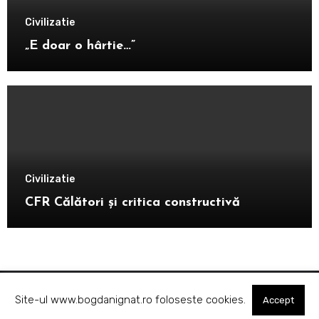
Civilizatie
„E doar o hârtie…”
Civilizatie
CFR Călători și critica constructivă
Site-ul www.bogdanignat.ro foloseste cookies.
Accept
Despre viață cu Bogdan Ignat