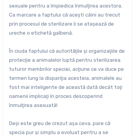
sexuale pentru a împiedica înmulţirea acestora.
Ca marcare a faptului că aceşti câini au trecut
prin procesul de sterilizare li se ataşează de
ureche o etichetă galbenă.
În ciuda faptului că autorităţile şi organizaţiile de
protecţie a animalelor luptă pentru sterilizarea
tuturor membrilor speciei, acţiune ce va duce pe
termen lung la dispariţia acesteia, animalele au
fost mai inteligente de această dată decât toţi
oamenii implicaţi în proces descoperind
înmulţirea asexuată!
Deşi este greu de crezut aşa ceva, pare că
specia pur şi simplu a evoluat pentru a se