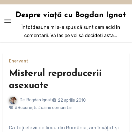
Sari
la
Despre viață cu Bogdan Ignat
conținut
Întotdeauna mi s-a spus că sunt cam acid în
comentarii. Vă las pe voi să decideți asta...
Enervant
Misterul reproducerii
asexuate
De
Bogdan Ignat
22 aprilie 2010
#Bucureşti
,
#câine comunitar
Ca toţi elevii de liceu din România, am învăţat şi