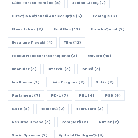
Căile Ferate Române
(6)
Dacian Cioloș
(2)
Direcția Națională Anticorupție
(3)
Ecologie
(3)
Elena Udrea
(2)
Emil Boc
(10)
Erou Naţional
(2)
Evaziune Fiscală
(4)
Film
(12)
Fondul Monetar Internaţional
(3)
Guvern
(15)
Imobiliar
(3)
Interviu
(3)
Ionică
(3)
Ion Iliescu
(3)
Liviu Dragnea
(2)
Nokia
(2)
Parlament
(7)
PD-L
(7)
PNL
(4)
PSD
(9)
RATB
(6)
Reclamă
(2)
Recrutare
(3)
Resurse Umane
(3)
Romgleză
(2)
Rutier
(2)
Sorin Oprescu
(2)
Spitalul De Urgenţă
(3)