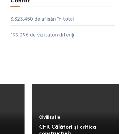
Contor
3.323.450
de afişări în total
199.096
de vizitatori diferiţi
Civilizatie
CFR Călători și critica
constructivă