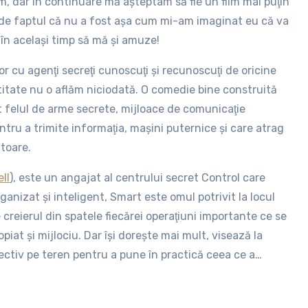
lm, dar în continuare mă aşteptam să fie un film mai puţin
de faptul că nu a fost aşa cum mi-am imaginat eu că va
d în acelaşi timp să mă şi amuze!
lor cu agenţi secreţi cunoscuţi şi recunoscuţi de oricine
itate nu o aflăm niciodată. O comedie bine construită
ot felul de arme secrete, mijloace de comunicaţie
tru a trimite informaţia, maşini puternice şi care atrag
toare.
ll
), este un angajat al centrului secret Control care
ganizat şi inteligent, Smart este omul potrivit la locul
e creierul din spatele fiecărei operaţiuni importante ce se
opiat şi mijlociu. Dar îşi doreşte mai mult, visează la
ectiv pe teren pentru a pune în practică ceea ce a