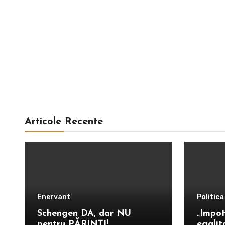
Articole Recente
Enervant
Politica
Schengen DA, dar NU
„Impot
pentru PĂRINȚI!
egalit