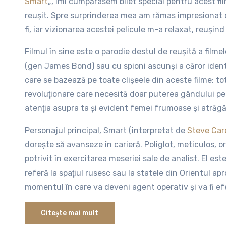
Smart
„, îmi cumpărasem bilet special pentru acest fi
reuşit. Spre surprinderea mea am rămas impresionat 
fi, iar vizionarea acestei pelicule m-a relaxat, reuşin
Filmul în sine este o parodie destul de reuşită a filme
(gen James Bond) sau cu spioni ascunşi a căror ident
care se bazează pe toate clişeele din aceste filme: t
revoluţionare care necesită doar puterea gândului pen
atenţia asupra ta şi evident femei frumoase şi atrăgă
Personajul principal, Smart (interpretat de
Steve Care
doreşte să avanseze în carieră. Poliglot, meticulos, or
potrivit în exercitarea meseriei sale de analist. El est
referă la spaţiul rusesc sau la statele din Orientul apr
momentul în care va deveni agent operativ şi va fi ef
învăţat atâta timp!
Citește mai mult