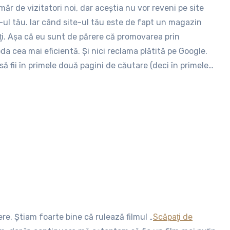
r de vizitatori noi, dar aceştia nu vor reveni pe site
te-ul tău. Iar când site-ul tău este de fapt un magazin
tanţi. Aşa că eu sunt de părere că promovarea prin
a cea mai eficientă. Şi nici reclama plătită pe Google.
să fii în primele două pagini de căutare (deci în primele
re. Ştiam foarte bine că rulează filmul „
Scăpaţi de