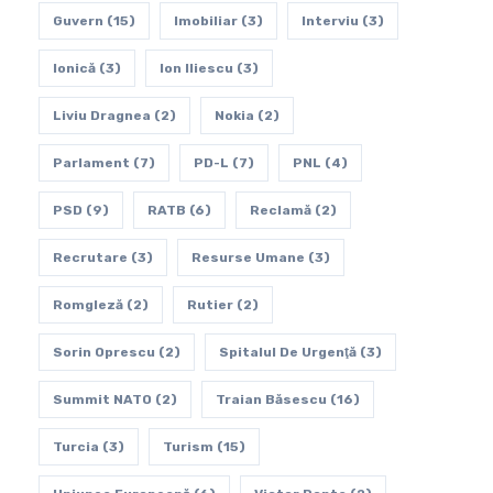
Guvern
(15)
Imobiliar
(3)
Interviu
(3)
Ionică
(3)
Ion Iliescu
(3)
Liviu Dragnea
(2)
Nokia
(2)
Parlament
(7)
PD-L
(7)
PNL
(4)
PSD
(9)
RATB
(6)
Reclamă
(2)
Recrutare
(3)
Resurse Umane
(3)
Romgleză
(2)
Rutier
(2)
Sorin Oprescu
(2)
Spitalul De Urgenţă
(3)
Summit NATO
(2)
Traian Băsescu
(16)
Turcia
(3)
Turism
(15)