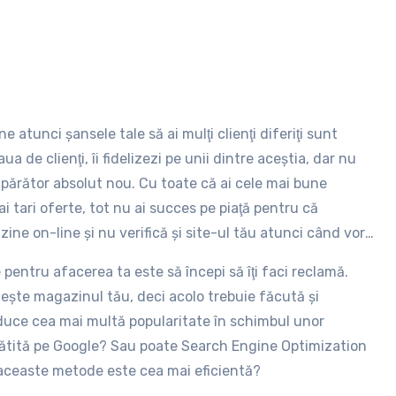
 atunci şansele tale să ai mulţi clienţi diferiţi sunt
aua de clienţi, îi fidelizezi pe unii dintre aceştia, dar nu
umpărător absolut nou. Cu toate că ai cele mai bune
ai tari oferte, tot nu ai succes pe piaţă pentru că
azine on-line şi nu verifică şi site-ul tău atunci când vor
e pentru afacerea ta este să începi să îţi faci reclamă.
ieşte magazinul tău, deci acolo trebuie făcută şi
 aduce cea mai multă popularitate în schimbul unor
 plătită pe Google? Sau poate Search Engine Optimization
 aceaste metode este cea mai eficientă?