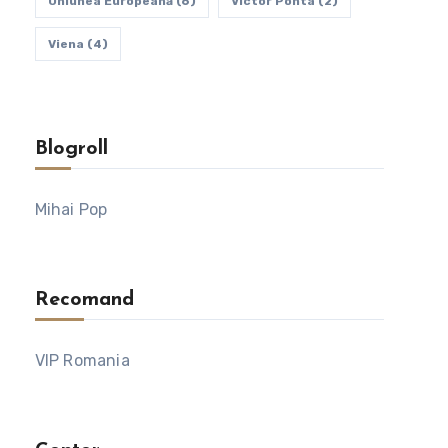
Uniunea Europeană
(6)
Victor Ponta
(2)
Viena
(4)
Blogroll
Mihai Pop
Recomand
VIP Romania