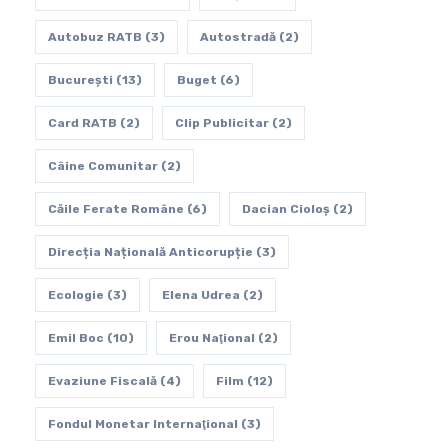
Autobuz RATB
(3)
Autostradă
(2)
Bucureşti
(13)
Buget
(6)
Card RATB
(2)
Clip Publicitar
(2)
Câine Comunitar
(2)
Căile Ferate Române
(6)
Dacian Cioloș
(2)
Direcția Națională Anticorupție
(3)
Ecologie
(3)
Elena Udrea
(2)
Emil Boc
(10)
Erou Naţional
(2)
Evaziune Fiscală
(4)
Film
(12)
Fondul Monetar Internaţional
(3)