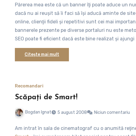
Părerea mea este că un banner îţi poate aduce un numă
dacă nu ai reuşit să îi faci să îşi aducă aminte de si
online, clienţii fideli şi repetitivi sunt cei mai impor
bannerele prezente pe diverse portaluri nu este metod
SEO poate fi eficient dacă este bine realizat şi ajungi 
20 de link-uri referitoare la un anumit cuvânt cheie).
Citește mai mult
Recomandari
Scăpaţi de Smart!
Bogdan Ignat
5 august 2008
Niciun comentariu
Am intrat în sala de cinematograf cu o anumită reţine