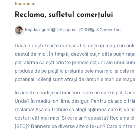
Economie
Reclama, sufletul comerţului
Bogdan Ignat
26 august 2008
3 Comentarii
Dacă nu eşti foarte cunoscut şi deţii un magazin online
destul de mici. În timp îţi dezvolţi puţin câte puţin reţe
poţi afirma că eşti printre primele opţiuni ale unui c
produse de pe piaţă la preţurile cele mai mici şi cele m
potenţialii clienţi sunt atraşi de lanţurile mari de mag
să achiziţioneze ceva anume.
În aceste condiţii cel mai bun lucru pe care îl poţi fac
Unde? În mediul on-line, desigur. Pentru că acolo tră
reclama! Aşa că trebuie să alegi opţiunea care îţi va
costuri cât mai mici. Şi care ar fi aceasta? Reclama
(SEO)? Bannere pe diverse alte site-uri? Care dintre