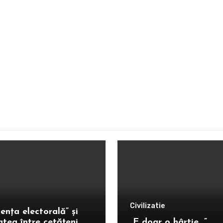
Civilizatie
ența electorală” și
atea între cetățeni
„E doar o hârtie…”