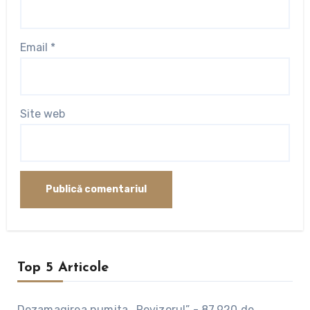
Email
*
Site web
Top 5 Articole
Dezamagirea numita „Revizorul”
-
87.920 de