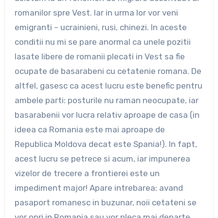
romanilor spre Vest. Iar in urma lor vor veni
emigranti – ucrainieni, rusi, chinezi. In aceste
conditii nu mi se pare anormal ca unele pozitii
lasate libere de romanii plecati in Vest sa fie
ocupate de basarabeni cu cetatenie romana. De
altfel, gasesc ca acest lucru este benefic pentru
ambele parti: posturile nu raman neocupate, iar
basarabenii vor lucra relativ aproape de casa (in
ideea ca Romania este mai aproape de
Republica Moldova decat este Spania!). In fapt,
acest lucru se petrece si acum, iar impunerea
vizelor de trecere a frontierei este un
impediment major! Apare intrebarea: avand
pasaport romanesc in buzunar, noii cetateni se
vor opri in Romania sau vor pleca mai departe