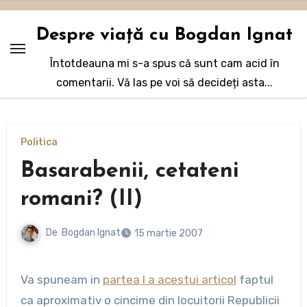
Sari
la
Despre viață cu Bogdan Ignat
conținut
Întotdeauna mi s-a spus că sunt cam acid în
comentarii. Vă las pe voi să decideți asta...
Politica
Basarabenii, cetateni
romani? (II)
De
Bogdan Ignat
15 martie 2007
Va spuneam in
partea I a acestui articol
faptul
ca aproximativ o cincime din locuitorii Republicii