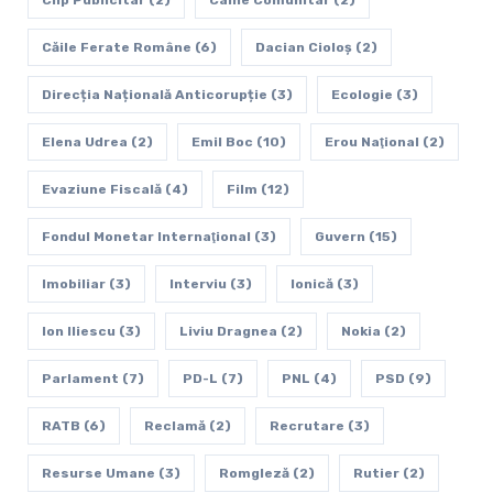
Căile Ferate Române
(6)
Dacian Cioloș
(2)
Direcția Națională Anticorupție
(3)
Ecologie
(3)
Elena Udrea
(2)
Emil Boc
(10)
Erou Naţional
(2)
Evaziune Fiscală
(4)
Film
(12)
Fondul Monetar Internaţional
(3)
Guvern
(15)
Imobiliar
(3)
Interviu
(3)
Ionică
(3)
Ion Iliescu
(3)
Liviu Dragnea
(2)
Nokia
(2)
Parlament
(7)
PD-L
(7)
PNL
(4)
PSD
(9)
RATB
(6)
Reclamă
(2)
Recrutare
(3)
Resurse Umane
(3)
Romgleză
(2)
Rutier
(2)