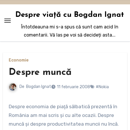
Sari
la
Despre viață cu Bogdan Ignat
conținut
Întotdeauna mi s-a spus că sunt cam acid în
comentarii. Vă las pe voi să decideți asta...
Economie
Despre muncă
De
Bogdan Ignat
11 februarie 2008
#Nokia
Despre economia de piaţă sălbatică prezentă în
România am mai scris şi cu alte ocazii. Despre
muncă şi despre productivitatea muncii nu încă.