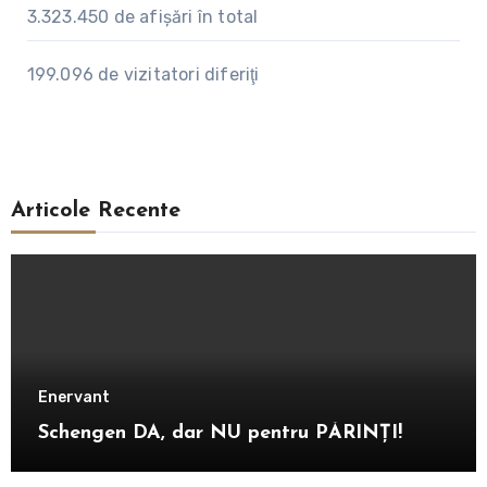
3.323.450
de afişări în total
199.096
de vizitatori diferiţi
Articole Recente
Enervant
Schengen DA, dar NU pentru PĂRINȚI!