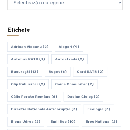
Etichete
Adriean Videanu
(2)
Alegeri
(9)
Autobuz RATB
(3)
Autostradă
(2)
Bucureşti
(13)
Buget
(6)
Card RATB
(2)
Clip Publicitar
(2)
Câine Comunitar
(2)
Căile Ferate Române
(6)
Dacian Cioloș
(2)
Direcția Națională Anticorupție
(3)
Ecologie
(3)
Elena Udrea
(2)
Emil Boc
(10)
Erou Naţional
(2)