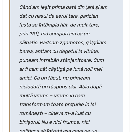
Când am ieşit prima dată din ţară şi am
dat cu nasul de aerul tare, parizian
(asta se întâmpla hăt, de mult tare,
prin ’90), mă comportam ca un
sălbatic. Râdeam zgomotos, gâlgâiam
berea, arătam cu degetul la vitrine,
puneam întrebări stânjenitoare. Cum
ar fi cam cât câştigă pe lună noii mei
amici. Ca un făcut, nu primeam
niciodată un răspuns clar. Abia după
multă vreme – vreme în care
transformam toate preţurile în lei
româneşti – cineva m-a luat cu
binişorul. Nu e nici frumos, nici
politicos să întrebi aşa ceva pe un