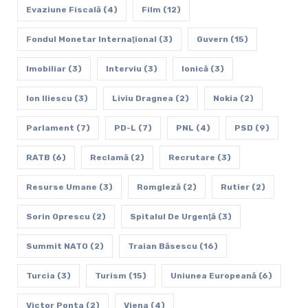
Evaziune Fiscală
(4)
Film
(12)
Fondul Monetar Internaţional
(3)
Guvern
(15)
Imobiliar
(3)
Interviu
(3)
Ionică
(3)
Ion Iliescu
(3)
Liviu Dragnea
(2)
Nokia
(2)
Parlament
(7)
PD-L
(7)
PNL
(4)
PSD
(9)
RATB
(6)
Reclamă
(2)
Recrutare
(3)
Resurse Umane
(3)
Romgleză
(2)
Rutier
(2)
Sorin Oprescu
(2)
Spitalul De Urgenţă
(3)
Summit NATO
(2)
Traian Băsescu
(16)
Turcia
(3)
Turism
(15)
Uniunea Europeană
(6)
Victor Ponta
(2)
Viena
(4)